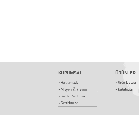
KURUMSAL
ÜRÜNLER
• Hakkımızda
• Ürün Listesi
• Misyon & Vizyon
• Kataloglar
• Kalite Politikası
• Sertifikalar