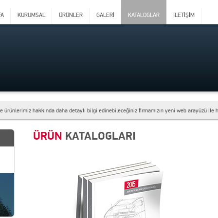
FA
KURUMSAL
ÜRÜNLER
GALERİ
KATALOGLAR
İLETİŞİM
e ürünlerimiz hakkında daha detaylı bilgi edinebileceğiniz firmamızın yeni web arayüzü ile 
ÜRÜN
KATALOGLARI