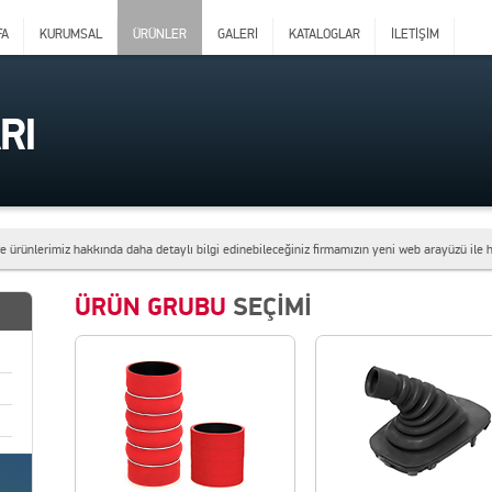
FA
KURUMSAL
ÜRÜNLER
GALERİ
KATALOGLAR
İLETİŞİM
RI
e ürünlerimiz hakkında daha detaylı bilgi edinebileceğiniz firmamızın yeni web arayüzü ile 
 tarihleri arasında düzenlenecek olan Automechanika fuarında; 2. Hol C145 nolu standımıza 
ÜRÜN GRUBU
SEÇİMİ