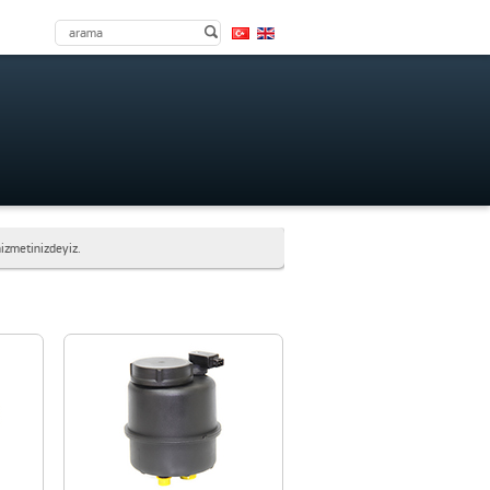
hizmetinizdeyiz.
bekliyoruz.