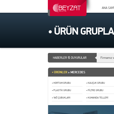
ANA SAY
• ÜRÜN GRUPLA
HABERLER & DUYURULAR
Firmamız v
9-12 Nisan
• ÜRÜNLER
» MERCEDES
• HORTUM GRUBU
• KAUÇUK GRUBU
• PLASTİK GRUBU
• FİLTRE GRUBU
• YAĞ ÇUBUKLARI
• KUMANDA TELLERİ