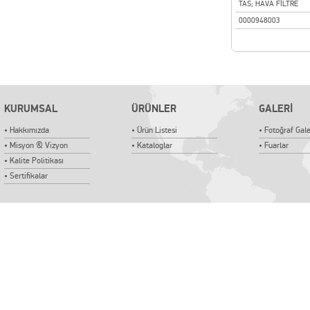
TAS; HAVA FİLTRE
0000948003
KURUMSAL
ÜRÜNLER
GALERİ
• Hakkımızda
• Ürün Listesi
• Fotoğraf Gale
• Misyon & Vizyon
• Kataloglar
• Fuarlar
• Kalite Politikası
• Sertifikalar