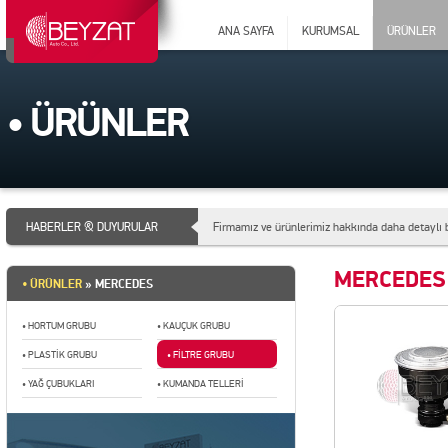
ANA SAYFA
KURUMSAL
ÜRÜNLER
• ÜRÜNLER
HABERLER & DUYURULAR
Firmamız ve ürünlerimiz hakkında daha detaylı b
9-12 Nisan tarihleri arasında düzenlenecek ola
MERCEDES
• ÜRÜNLER
» MERCEDES
• HORTUM GRUBU
• KAUÇUK GRUBU
• PLASTİK GRUBU
• FİLTRE GRUBU
• YAĞ ÇUBUKLARI
• KUMANDA TELLERİ