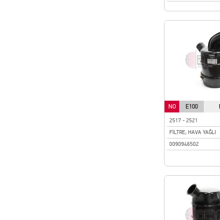
NO
E100
2517 - 2521
FİLTRE; HAVA YAĞLI
0090946502