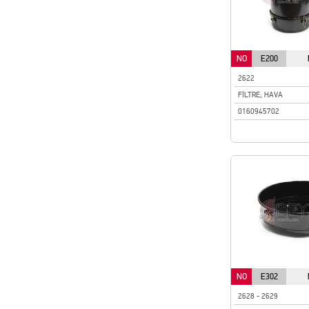
NO
E200
2622
FİLTRE; HAVA
0160945702
NO
E302
2628 - 2629