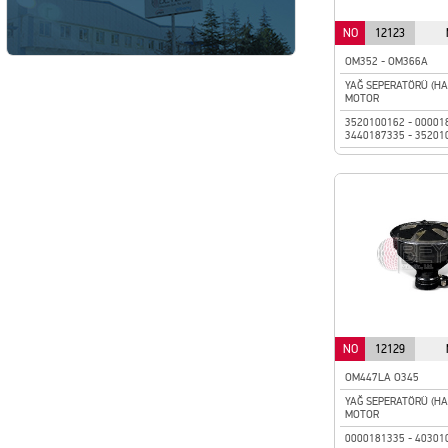
NO
12123
OM352 - OM366A
YAĞ SEPERATÖRÜ (H
MOTOR
3520100162 - 00001
3440187335 - 35201
NO
12129
OM447LA O345
YAĞ SEPERATÖRÜ (H
MOTOR
0000181335 - 40301